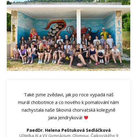
Také jsme zvědavi, jak po roce vypadá náš
murál chobotnice a co nového k pomalování nám
nachystala naše šikovná chorvatská kolegyně
Jana Jendryková!
PaedDr. Helena Peštuková Sedláčková
Učitelka AJ a VV Gymnázium, Olomouc, Čajkovského 9