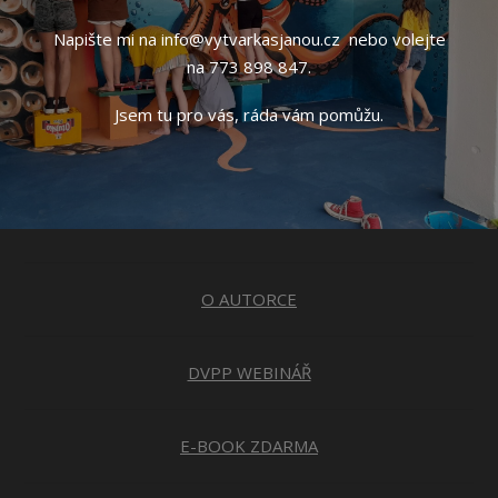
Napište mi na info@vytvarkasjanou.cz nebo volejte
na 773 898 847.
Jsem tu pro vás, ráda vám pomůžu.
O AUTORCE
DVPP WEBINÁŘ
E-BOOK ZDARMA