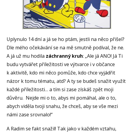
Uplynulo 14 dní a já se ho ptám, jestli na něco přišel?
Dle mého očekávání se na mě smutně podíval, že ne.
A já už mu hodila
záchranný kruh
: „Ale já ANO! Já Ti
budu vytvářet příležitosti ve výtvarce i v občance
k aktivitě, kdo mi něco pomůže, kdo chce vyjádřit
názor k tomu tématu, atd? A ty se budeš snažit využít
každé příležitosti… a tím si zase získáš zpět moji
důvěru. Nejde mi o to, abys mi pomáhal, ale o to,
abych viděla tvoji snahu, že chceš, aby se vše mezi
námi zase srovnalo!“
A Radim se fakt snažil! Tak jako v každém vztahu,