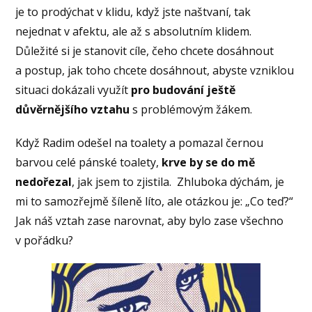
je to prodýchat v klidu, když jste naštvaní, tak
nejednat v afektu, ale až s absolutním klidem.
Důležité si je stanovit cíle, čeho chcete dosáhnout
a postup, jak toho chcete dosáhnout, abyste vzniklou
situaci dokázali využít
pro budování ještě
důvěrnějšího vztahu
s problémovým žákem.
Když Radim odešel na toalety a pomazal černou
barvou celé pánské toalety,
krve by se do mě
nedořezal
, jak jsem to zjistila. Zhluboka dýchám, je
mi to samozřejmě šíleně líto, ale otázkou je: „Co teď?“
Jak náš vztah zase narovnat, aby bylo zase všechno
v pořádku?