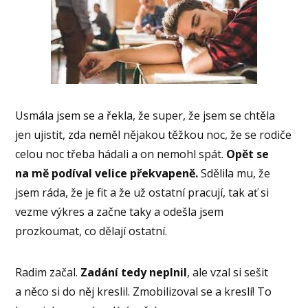
Usmála jsem se a řekla, že super, že jsem se chtěla
jen ujistit, zda neměl nějakou těžkou noc, že se rodiče
celou noc třeba hádali a on nemohl spát.
Opět se
na mě podíval velice překvapeně.
Sdělila mu, že
jsem ráda, že je fit a že už ostatní pracují, tak ať si
vezme výkres a začne taky a odešla jsem
prozkoumat, co dělají ostatní.
Radim začal.
Zadání tedy neplnil
, ale vzal si sešit
a něco si do něj kreslil. Zmobilizoval se a kreslí! To