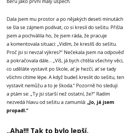
beru jako první malý úspěch.
Dala jsem mu prostor a po nějakých deseti minutách
se šla se zájmem podívat, co si kreslí do sešitu. Přišla
jsem a pochválila ho, že jsem ráda, že pracuje
a komentovala situaci: „Vidím, že kreslíš do sešitu.
Proč jsi si nevzal výkres?“ Nečekala jsem na odpověď
a pokračovala dále… „Víš, já bych chtěla všechny věci,
co uděláte vystavit po škole, ať je hezčí, ať se tady
všichni cítíme lépe. A když budeš kreslit do sešitu, ten
vystavit nemůžu a to je škoda.“ Pozorně ho sleduji
a ptám se: „Ty jsi starší než ostatní, že?“ Radim
nezvedá hlavu od sešitu a zamumlá:
„Jo, já jsem
propadl.“
„Aha!!! Tak to bylo lepší,