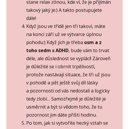
stane relax zónou, kde ví, že je přijímán
takový jaký je:) A takto postupujete
dále!
Když jsou ve třídě jen tři takoví, máte
na konci září už ve výtvarce úplnou
pohodu:) Když jich je třeba
osm a z
toho sedm s ADHD
, bude vám to trvat
déle, ale důslednost se vyplácí! Zároveň
je důležité se i obrnit trpělivostí,
protože nastávají situace, že tři už jsou
v pohodě a pět ještě svůj díl lásky
a pozornosti od vás nedostali a logicky
tedy zlobí… Samozřejmě je důležité je
usměrnit a být si vědom toho, že tu
pozornost jim dáte příští hodinu.
Po tom, jak si vytvoříte hezký vztah se