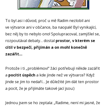
To byl asi i důvod, proč u mě Radim nezlobil ani
ve výtvarce ani v občance, ba naopak! Byl vynikající,
bez něj by to nebylo ono! Spolupracoval, zamýšlel se,
rozpoutával debaty… dostal
prostor, v kterém se
cítil v bezpečí, přijímán a on mohl konečně
zazářit…
Protože i ti „problémoví“ žáci potřebují někde zazářit
a
pocítit úspěch
a kde jinde než ve výtvarce? Když
jinde se jim to nedaří… Je důležité jim dát ten prostor
a pocit, že je přijímáte takové jací jsou:)
Jednou jsem se ho zeptala: „Radime, není mi jasné, že