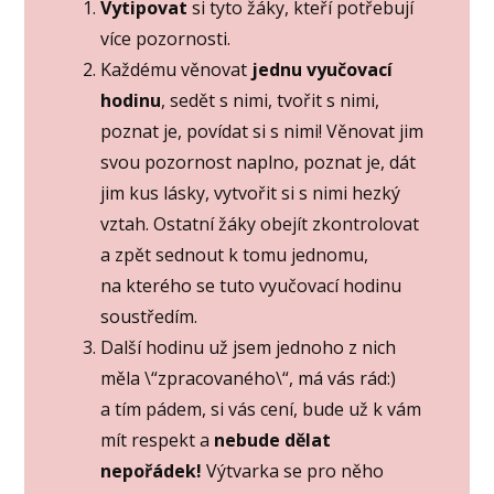
Vytipovat
si tyto žáky, kteří potřebují
více pozornosti.
Každému věnovat
jednu vyučovací
hodinu
, sedět s nimi, tvořit s nimi,
poznat je, povídat si s nimi! Věnovat jim
svou pozornost naplno, poznat je, dát
jim kus lásky, vytvořit si s nimi hezký
vztah. Ostatní žáky obejít zkontrolovat
a zpět sednout k tomu jednomu,
na kterého se tuto vyučovací hodinu
soustředím.
Další hodinu už jsem jednoho z nich
měla \“zpracovaného\“, má vás rád:)
a tím pádem, si vás cení, bude už k vám
mít respekt a
nebude dělat
nepořádek!
Výtvarka se pro něho