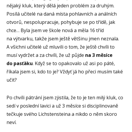
nějaký kluk, který dělá jeden problém za druhým.
Posílá učitelé na daná místa pohlavních a análních
otvorů, nespolupracuje, pohybuje se po třídě, jak
chce… Byla jsem ve škole nová a měla 16 tříd
na výtvarku, takže jsem ještě většinu jmen neznala.
A všichni učitelé už mluvili o tom, že ještě chvíli to
musí vydržet a za chvíli, že už půjde
na 3 měsíce
do pasťáku
. Když se to opakovalo už asi po páté,
říkala jsem si, kdo to je? Vždyť já ho přeci musím také
učit?
Po chvíli pátrání jsem zjistila, že to je ten milý kluk, co
sedí v poslední lavici a už 3 měsíce si disciplinovaně
tečkuje svého Lichstensteina a nikdo o něm skoro
neví.