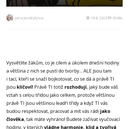
Jana Jendrykova
18.8. 2023
4548x
Vysvětlíte žákům, co je cílem a úkolem dnešní hodiny
a většina z nich se pustí do tvorby… ALE jsou tam
i tací, kteří se snaží bojkotovat, co se dá a právě TI
jsou
klíčoví!
Právě TI totiž
rozhodují
, jaký bude váš
vztah s celou třídou jako celkem, protože většinou
právě TI jsou většinou leadři třídy a když TI vás
budou respektovat, pracovat a mít vás rádi
jako
člověka
, tak máte vyhráno! Budete zažívat vyučovací
hodiny, v kterých
vládne harmonie, klid a tvořivá