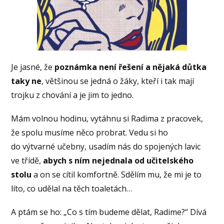
Je jasné, že
poznámka není řešení a nějaká důtka
taky ne
, většinou se jedná o žáky, kteří i tak mají
trojku z chování a je jim to jedno.
Mám volnou hodinu, vytáhnu si Radima z pracovek,
že spolu musíme něco probrat. Vedu si ho
do výtvarné učebny, usadím nás do spojených lavic
ve třídě,
abych s ním nejednala od učitelského
stolu
a on se cítil komfortně. Sdělím mu, že mi je to
líto, co udělal na těch toaletách…
A ptám se ho: „Co s tím budeme dělat, Radime?“ Dívá