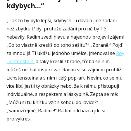
kdybych…“
„Tak to by bylo lepší, kdybych Ti dávala jiné zadání
než zbytku třídy, protože zadání pro ně by Tě
nebavily. Radim zvedl hlavu a najednou projevil zájem!
„Co to vlastně kreslíš do toho sešitu?“ „Zbraně.“ Pojď
za mnou já Ti ukážu jednoho umělce, jmenoval se
Roy
Lichtenstein
a taky kreslil zbraně, třeba se ním
můžeš nechat inspirovat. Radim si se zájmem prohlíží
Lichstensteina a s ním i celý pop-art. Nevím, co se mu
více líbí, jestli ty obrázky nebo, že k němu přistupuji
individuálně, s respektem a láskyplně. Zeptá se mě:
„Můžu si tu knížku vzít s sebou do lavice?“
„Samozřejmě, Radime!“ Radim odchází a jde si
pro výkres.