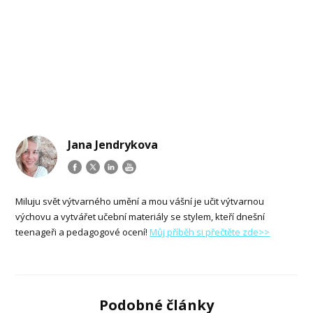
Jana Jendrykova
Miluju svět výtvarného umění a mou vášní je učit výtvarnou
výchovu a vytvářet učební materiály se stylem, kteří dnešní
teenageři a pedagogové ocení!
Můj příběh si přečtěte zde>>
Podobné články