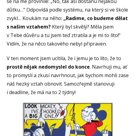
se na mě provinile: „No, tak asi dostanu nějakou
důtku…“ Odpovídá podle systému, na který si ve škole
zvykl… Koukám na něho:
„Radime, co budeme dělat
s našim vztahem?
Který byl skvělý? Měla jsem
v Tebe důvěru a tu jsem teď ztratila a je mi to líto!“
Vidím, že na něco takového nebyl připraven.
V ten moment jsem ucítila, že i jemu je to líto, že to
prostě nějak nedomyslel do konce
. Navrhuji mu, ať
to promyslí a zkusí navrhnout, jak bychom mohli zase
náš hezký vztah obnovit. Samozřejmě stanovuji
i deadline, že má na to 2 týdny!