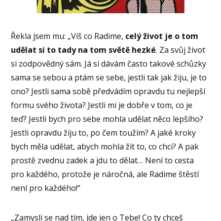
Řekla jsem mu: „Víš co Radime,
celý život je o tom
udělat si to tady na tom světě hezké
. Za svůj život
si zodpovědný sám. Já si dávám často takové schůzky
sama se sebou a ptám se sebe, jestli tak jak žiju, je to
ono? Jestli sama sobě předvádím opravdu tu nejlepší
formu svého života? Jestli mi je dobře v tom, co je
teď? Jestli bych pro sebe mohla udělat něco lepšího?
Jestli opravdu žiju to, po čem toužím? A jaké kroky
bych měla udělat, abych mohla žít to, co chci? A pak
prostě zvednu zadek a jdu to dělat… Není to cesta
pro každého, protože je náročná, ale Radime štěstí
není pro každého!“
„Zamysli se nad tím, jde jen o Tebe! Co ty chceš