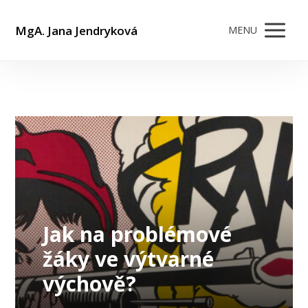
MgA. Jana Jendryková
MENU
Jak na problémové
žáky ve výtvarné
výchově?