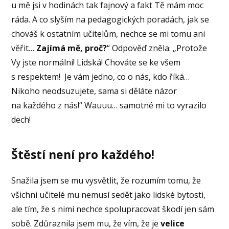
u mě jsi v hodinách tak fajnový a fakt Tě mám moc
ráda. A co slyším na pedagogických poradách, jak se
chováš k ostatním učitelům, nechce se mi tomu ani
věřit…
Zajímá mě, proč?
“ Odpověď zněla: „Protože
Vy jste normální! Lidská! Chováte se ke všem
s respektem! Je vám jedno, co o nás, kdo říká…
Nikoho neodsuzujete, sama si děláte názor
na každého z nás!“ Wauuu… samotné mi to vyrazilo
dech!
Štěstí není pro každého!
Snažila jsem se mu vysvětlit, že rozumím tomu, že
všichni učitelé mu nemusí sedět jako lidské bytosti,
ale tím, že s nimi nechce spolupracovat škodí jen sám
sobě. Zdůraznila jsem mu, že vím, že je
velice